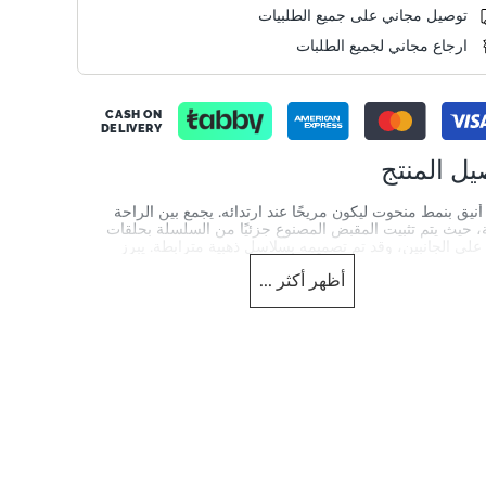
توصيل مجاني على جميع الطلبيات
ارجاع مجاني لجميع الطلبات
CASH ON
DELIVERY
يل المنتج
نيق بنمط منحوت ليكون مريحًا عند ارتدائه. يجمع بين الراحة
ة، حيث يتم تثبيت المقبض المصنوع جزئيًا من السلسلة بحلقات
على الجانبين، وقد تم تصميمه بسلاسل ذهبية مترابطة. يبرز
المميز للعلامة التجارية في المقدمة، كما يتيح الحزام القابل للإزالة
أظهر
أكثر
...
 ارتدائها بطريقة كروس لإطلالة عملية ومختلفة.
الخامة
جلد سويدي
Info
DU-0022509700036350
س
لون المنتج
النساء
Tan
 العلوية
العلامة التجارية
Dune London
Suede
Tan