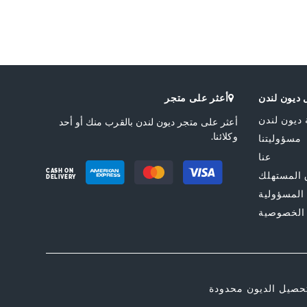
ديون لندن
أعثر على متجر
 ديون لندن
أعثر على متجر ديون لندن بالقرب منك أو أحد
وكلائنا.
مسؤوليتنا
عنا
CASH ON
المستهلك
DELIVERY
 المسؤولية
الخصوصية
حصيل الديون محدودة