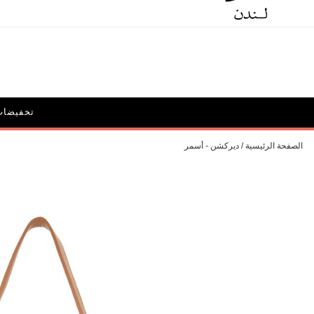
الحملات
أيقونة ديون: ديليبيريت
تخفيضات
الحقائب و
الصفحة الرئيسية
ديركشن - أسمر