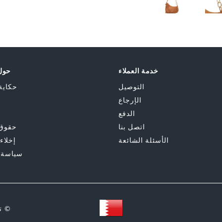
Skip
to
the
beginning
of
the
خدمة العملاء
حول 
images
gallery
التوصيل
حكاية
الإرجاع
الدفع
اتصل بنا
حقوق 
الأسئلة الشائعة
إخلاء
سياسة 
© ت