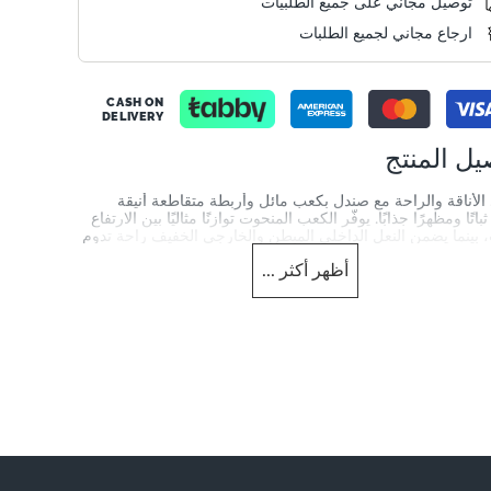
توصيل مجاني على جميع الطلبيات
ارجاع مجاني لجميع الطلبات
CASH ON
DELIVERY
يل المنتج
الأناقة والراحة مع صندل بكعب مائل وأربطة متقاطعة أنيقة
اتًا ومظهرًا جذابًا. يوفّر الكعب المنحوت توازنًا مثاليًا بين الارتفاع
، بينما يضمن النعل الداخلي المبطن والخارجي الخفيف راحة تدوم
يوم – مثالي للعمل، أو عطلات نهاية الأسبوع، أو المناسبات
أظهر
أكثر
...
merchandising_score_bh
1457
Info
DU-0081508730006351
merchandising_sco
الجنس
1457
النساء
 العلوية
شكل الكعب
Wedge Heel
Synthetic
لقدم
لون المنتج
Tan
Sandal Toe
Also Available
Tan
DU-0081508730006028_Black