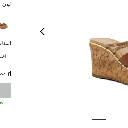
لون ا
المقا
حجم 
احصل