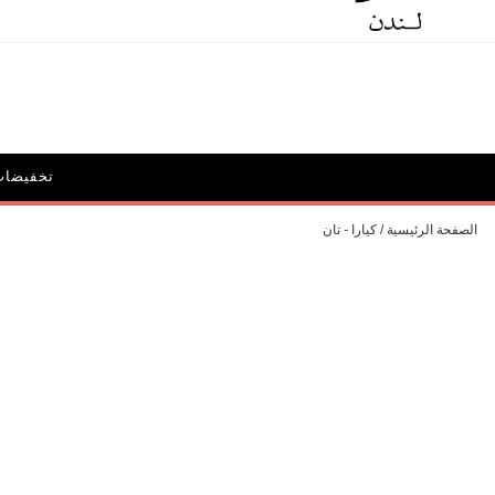
الحملات
أيقونة ديون: ديليبيريت
تخفيضات
الحقائب و
الصفحة الرئيسية
كيارا - تان