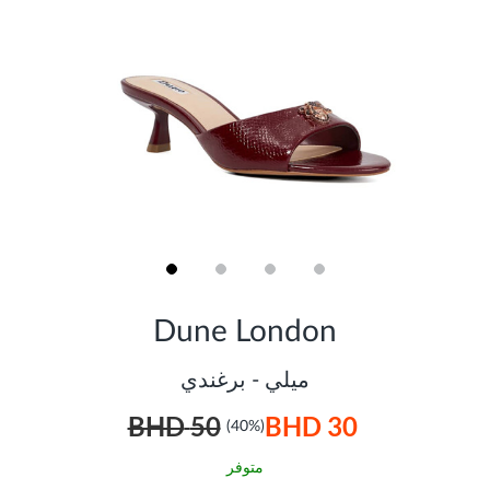
Skip
to
Dune London
the
beginning
of
ميلي - برغندي
the
images
50 BHD
30 BHD
gallery
(40%)
متوفر