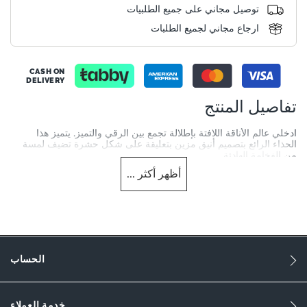
توصيل مجاني على جميع الطلبيات
ارجاع مجاني لجميع الطلبات
CASH ON
DELIVERY
تفاصيل المنتج
ادخلي عالم الأناقة اللافتة بإطلالة تجمع بين الرقي والتميز. يتميز هذا
الحذاء الرائع بتصميم أنيق مزين بتعليقة على شكل حشرة تضيف لمسة
من الفخامة الهادئة.
أظهر
أكثر
...
More
DU-0087500620015502_Burgundy
Information
807
807
النساء
الحساب
Leather
خدمة العملاء