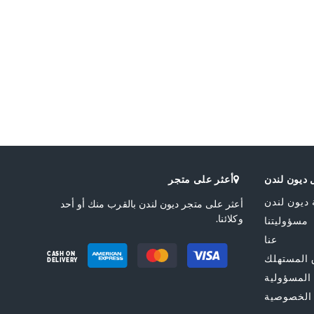
ديون لندن
أعثر على متجر
 ديون لندن
أعثر على متجر ديون لندن بالقرب منك أو أحد
وكلائنا.
مسؤوليتنا
عنا
CASH ON
المستهلك
DELIVERY
 المسؤولية
الخصوصية